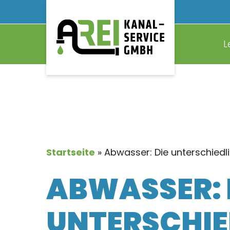
Skip
to
main
L
content
Startseite
»
Abwasser: Die unterschied
ABWASSER: 
UNTERSCHIE