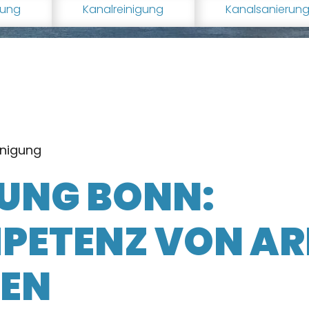
gung
Kanalreinigung
Kanalsanierun
inigung
UNG BONN:
MPETENZ VON AR
UEN