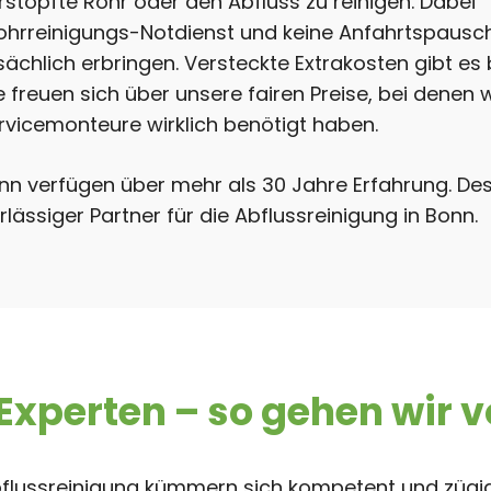
stopfte Rohr oder den Abfluss zu reinigen. Dabei
Rohrreinigungs-Notdienst und keine Anfahrtspausch
tsächlich erbringen. Versteckte Extrakosten gibt es 
reuen sich über unsere fairen Preise, bei denen w
ervicemonteure wirklich benötigt haben.
onn verfügen über mehr als 30 Jahre Erfahrung. De
lässiger Partner für die Abflussreinigung in Bonn.
xperten – so gehen wir v
flussreinigung kümmern sich kompetent und züg