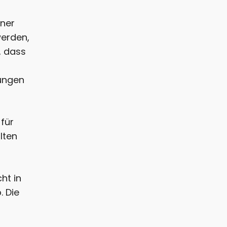
iner
werden,
t, dass
fungen
für
lten
ht in
. Die