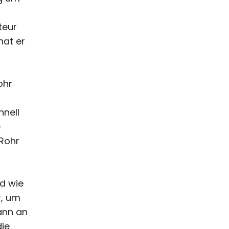
teur
hat er
ohr
hnell
e
 Rohr
nd wie
r, um
dann an
die