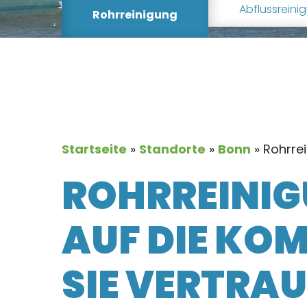
Abflussreini
Rohrreinigung
Startseite
»
Standorte
»
Bonn
»
Rohrre
ROHRREINIG
AUF DIE KO
SIE VERTRA