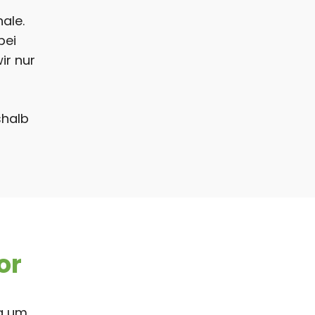
ale.
bei
ir nur
shalb
or
ig um