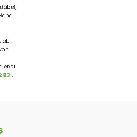
dabei,
 Hand
, ob
 von
dienst
2 83
.
s