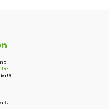
en
Umso
st
Ihr
die Uhr
otfall