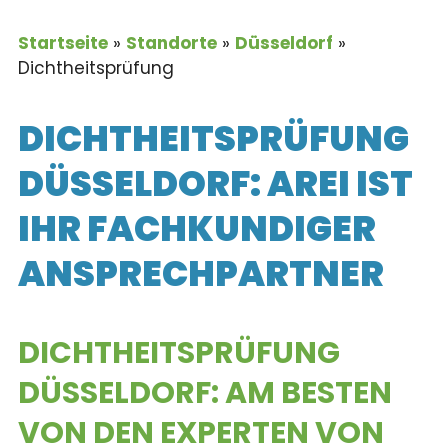
Startseite
»
Standorte
»
Düsseldorf
»
Dichtheitsprüfung
DICHTHEITS­PRÜFUNG
DÜSSELDORF:
AREI IST
IHR FACH­KUNDIGER
ANSPRECH­PARTNER
DICHTHEIT­SPRÜFUNG
DÜSSELDORF:
AM BESTEN
VON DEN EXPERTEN VON