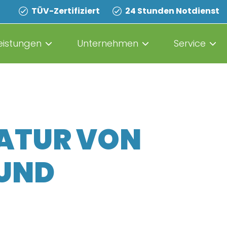
TÜV-Zertifiziert
24 Stunden Notdienst
eistungen
Unternehmen
Service
ATUR VON
 UND