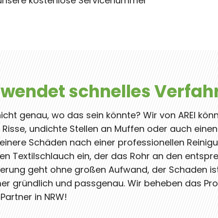
t unsere kostenlose Servicenummer
 wendet schnelles Verfah
nicht genau, wo das sein könnte? Wir von AREI kön
i Risse, undichte Stellen an Muffen oder auch ein
 kleinere Schäden nach einer professionellen Rein
ten Textilschlauch ein, der das Rohr an den entspr
anierung geht ohne großen Aufwand, der Schaden is
mer gründlich und passgenau. Wir beheben das Pr
 Partner in NRW!