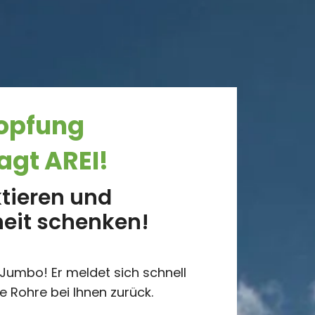
topfung
agt AREI!
ktieren und
heit schenken!
Jumbo! Er meldet sich schnell
e Rohre bei Ihnen zurück.