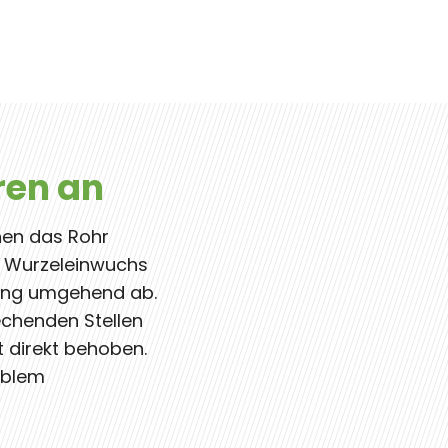
ren an
nen das Rohr
en Wurzeleinwuchs
igung umgehend ab.
echenden Stellen
t direkt behoben.
oblem